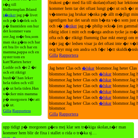
frukost g�r med fia till skolan(oftast) har lektio
t�g till
kommer hem tar det oftast lungt g�r ut och �r
fridhemsplan.Ibland
v�nnerna jag brukar t�nka p� allt m�jligt min f
t�nker
jag p� livet
igentligen har det sarah min b�sta v�n som just nu
och p� k�rlek och
p� framtiden om hur
och s�
t�nker
jag p� philip ocks� (en gammal "
det kommer vara
riktig idiot i mitt och m�nga andras tycke ja m�r
osv.Jag m�r bra,som
ofta och �r riktigt flummig (har mkt energi om
man ska g�ra och har
n�r jag �r ledsen visar ja det oftast inte �r v�l
ett bra liv och har en
ocg bryr mig om andra och f�r l�tt skuldk�nsl
mamma,pappa och en
Gilla
Rapportera
syster tom en
katt!Katten heter
Ludde och �r 2 �r
Jag heter Clas och
�lskar
blommor.Jag heter Clas
och ett riktigt
blommor.Jag heter Clas och
�lskar
blommor.Jag h
busfr�! han leker
blommor.Jag heter Clas och
�lskar
blommor.Jag h
hela tiden och vill
blommor.Jag heter Clas och
�lskar
blommor.Jag h
g� ut hela tiden.Han
blommor.Jag heter Clas och
�lskar
blommor.Jag h
v�cker min mamma
blommor.Jag heter Clas och
�lskar
blommor.Jag h
p� morgonen f�r att
blommor.Jag heter Clas och
�lskar
blommor.Jag h
g� ut.
blommor.
Gilla
Rapportera
Gilla
Rapportera
upp tidigt p� morgonen g�ra mej klar sen tr�kiga skolan,n�r man
kommer hem blir de fixa i stallet o rida o tr�ka sj....