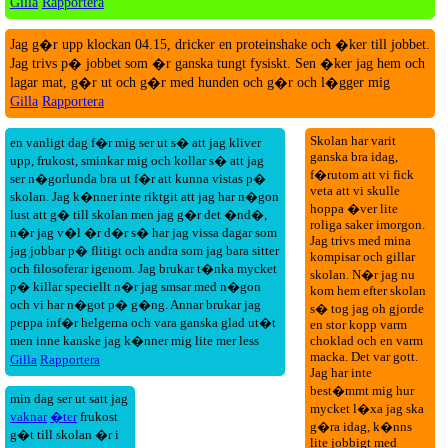
Gilla
Rapportera
Jag g�r upp klockan 04.15, dricker en proteinshake och �ker till jobbet.
Jag trivs p� jobbet som �r ganska tungt fysiskt. Sen �ker jag hem och
lagar mat, g�r ut och g�r med hunden och g�r och l�gger mig
Gilla
Rapportera
Skolan har varit
en vanligt dag f�r mig ser ut s� att jag kliver
ganska bra idag,
upp, frukost, sminkar mig och kollar s� att jag
f�rutom att vi fick
ser n�gorlunda bra ut f�r att kunna vistas p�
veta att vi skulle
skolan. Jag k�nner inte riktgit att jag har n�gon
hoppa �ver lite
lust att g� till skolan men jag g�r det �nd�,
roliga saker imorgon.
n�r jag v�l �r d�r s� har jag vissa dagar som
Jag trivs med mina
jag jobbar p� flitigt och andra som jag bara sitter
kompisar och gillar
och filosoferar igenom. Jag brukar t�nka mycket
skolan. N�r jag nu
p� killar speciellt n�r jag smsar med n�gon
kom hem efter skolan
och vi har n�got p� g�ng. Annar brukar jag
s� tog jag oh gjorde
peppa inf�r helgerna och vara ganska glad ut�t
en stor kopp varm
men inne kanske jag k�nner mig lite mer less
choklad och en varm
macka. Det var gott.
Gilla
Rapportera
Jag har inte
best�mmt mig hur
min dag ser ut satt jag
mycket l�xa jag ska
vaknar
�ter
frukost
g�ra idag, k�nns
g�t till skolan �r i
lite jobbigt med