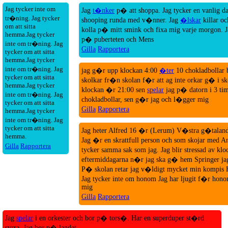
Jag tycker inte om
Jag
t�nker
p� att shoppa. Jag tycker en vanlig da
tr�ning. Jag tycker
shooping runda med v�nner. Jag
�lskar
killar oc
om att sitta
kolla p� mitt smink och fixa mig varje morgon. 
hemma.Jag tycker
p� puberteten och Mens
inte om tr�ning. Jag
Gilla
Rapportera
tycker om att sitta
hemma.Jag tycker
inte om tr�ning. Jag
jag g�r upp klockan 4:00
�ter
10 chokladbollar 
tycker om att sitta
skolkar fr�n skolan f�r att ag inte orkar g� i s
hemma.Jag tycker
klockan �r 21:00 sen
spelar
jag p� datorn i 3 ti
inte om tr�ning. Jag
chokladbollar, sen g�r jag och l�gger mig
tycker om att sitta
Gilla
Rapportera
hemma.Jag tycker
inte om tr�ning. Jag
tycker om att sitta
Jag heter Alfred 16 �r (Lerum) V�stra g�talan
hemma.
Jag �r en skrattfull person och som skojar med A
Gilla
Rapportera
tycker samma sak som jag. Jag blir stressad av kl
eftermiddagarna n�r jag ska g� hem Springer ja
P� skolan retar jag v�ldigt mycket min kompi
Jag tycker inte om honom Jag har ljugit f�r hon
mig
Gilla
Rapportera
Jag
spelar
i en orkester och bor p� tors�. Har en superduper st�rd
syrra. Jag bor p� landet.