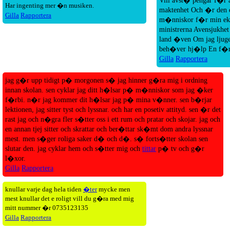
Vill avst� pengar f�r 
Har ingenting mer �n musiken.
maktenhet Och �r den e
Gilla
Rapportera
m�nniskor f�r min eko
ministrerna Avensjukhet
land �ven Om jag ljug
beh�ver hj�lp En f�
Gilla
Rapportera
jag g�r upp tidigt p� morgonen s� jag hinner g�ra mig i ordning
innan skolan. sen cyklar jag ditt h�lsar p� m�nniskor som jag �ker
f�rbi. n�r jag kommer dit h�lsar jag p� mina v�nner. sen b�rjar
lektionen, jag sitter tyst och lyssnar. och har en posetiv attityd. sen �r det
rast jag och n�gra fler s�tter oss i ett rum och pratar och skojar. jag och
en annan tjej sitter och skrattar och ber�ttar sk�mt dom andra lyssnar
mest. men s�ger roliga saker d� och d�. s� forts�tter skolan sen
slutar den. jag cyklar hem och s�tter mig och
tittar
p� tv och g�r
l�xor.
Gilla
Rapportera
knullar varje dag hela tiden
�ter
mycke men
mest knullar det e roligt vill du g�ra med mig
mitt nummer �r 0735123135
Gilla
Rapportera