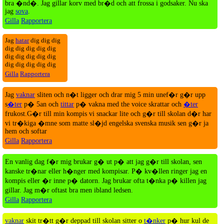
bra �nd�. Jag gillar korv med br�d och att frossa i godsaker. Nu ska
jag
sova
.
Gilla
Rapportera
Jag
hatar
dig dig dig
dig dig dig dig dig
dig dig dig dig dig
dig dig dig dig dig
Gilla
Rapportera
Jag
vaknar
sliten och n�t ligger och drar mig 5 min unef�r g�r upp
s
�ter
p� 5an och
tittar
p� vakna med the voice skrattar och
�ter
frukost.G�r till min kompis vi snackar lite och g�r till skolan d�r har
vi tr�kiga �mne som matte sl�jd engelska svenska musik sen g�r ja
hem och softar
Gilla
Rapportera
En vanlig dag f�r mig brukar g� ut p� att jag g�r till skolan, sen
kanske tr�nar eller h�nger med kompisar. P� kv�llen ringer jag en
kompis eller �r inne p� datorn. Jag brukar ofta t�nka p� killen jag
gillar. Jag m�r oftast bra men ibland ledsen.
Gilla
Rapportera
vaknar
skit tr�tt g�r deppad till skolan sitter o
t�nker
p� hur kul de