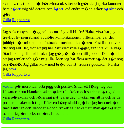
skulle vara att bara d� f�rsvinna ok sitter och g�r det jag ska kommer
hem s
�ter
mig vid datorn och
l�ser
vad andra m�nninskor
t�nker
och
g�r
Gilla
Rapportera
Jag steker mycket �gg och bacon. Jag vill bli fet! Haha, visst har jag ett
trevligt liv men ibland uppst�r komplikationer. Tillexempel var det
jobbigt n�r min kompis fastnade i mcdonalds-d�rren. Fast lite kul var
det nog allt. Jag tror att jag har haft klamydia i �gat, fan inte kul allts�.
Stackars mig. Ibland brukar jag g� p� h�nder till jobbet. Det h�nder
att jag ramlar och g�r mig illa. Men jag har flera armar s� det g�r nog
bra �nd�. Jag gillar korv med br�d och att frossa i godsaker. Nu ska
jag
sova
.
Gilla
Rapportera
vaknar
p� moronen, ofta pigg och positiv. Sitter ett l�ngt tag och
filosoferar om blandade saker. �ker till skolan och studerar. �r glad att
vara p� skolan och l�ra mig nytt varje dag. Tycker om att le och se det
positiva i saker och ting. Efter en l�ng skoldag �ker jag hem och �r
med familjen och slappnar av och tycker helt enkelt att livet �r h�rligt
och att jag �r tacksam f�r allt och alla.
Gilla
Rapportera