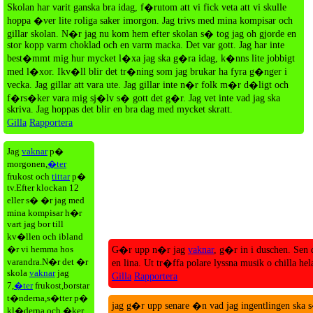
Skolan har varit ganska bra idag, f�rutom att vi fick veta att vi skulle
hoppa �ver lite roliga saker imorgon. Jag trivs med mina kompisar och
gillar skolan. N�r jag nu kom hem efter skolan s� tog jag oh gjorde en
stor kopp varm choklad och en varm macka. Det var gott. Jag har inte
best�mmt mig hur mycket l�xa jag ska g�ra idag, k�nns lite jobbigt
med l�xor. Ikv�ll blir det tr�ning som jag brukar ha fyra g�nger i
vecka. Jag gillar att vara ute. Jag gillar inte n�r folk m�r d�ligt och
f�rs�ker vara mig sj�lv s� gott det g�r. Jag vet inte vad jag ska
skriva. Jag hoppas det blir en bra dag med mycket skratt.
Gilla
Rapportera
Jag
vaknar
p�
morgonen,
�ter
frukost och
tittar
p�
tv.Efter klockan 12
eller s� �r jag med
mina kompisar h�r
vart jag bor till
kv�llen och ibland
�r vi hemma hos
G�r upp n�r jag
vaknar
, g�r in i duschen. Sen 
varandra.N�r det �r
en lina. Ut tr�ffa polare lyssna musik o chilla hel
skola
vaknar
jag
Gilla
Rapportera
7,
�ter
frukost,borstar
t�nderna,s�tter p�
jag g�r upp senare �n vad jag ingentlingen ska s
kl�derna och �ker