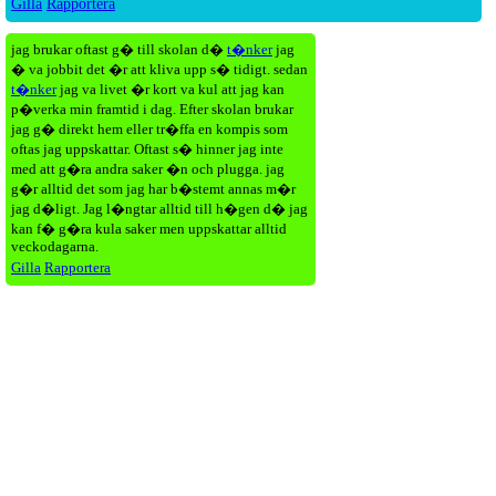
Gilla
Rapportera
jag brukar oftast g� till skolan d�
t�nker
jag
� va jobbit det �r att kliva upp s� tidigt. sedan
t�nker
jag va livet �r kort va kul att jag kan
p�verka min framtid i dag. Efter skolan brukar
jag g� direkt hem eller tr�ffa en kompis som
oftas jag uppskattar. Oftast s� hinner jag inte
med att g�ra andra saker �n och plugga. jag
g�r alltid det som jag har b�stemt annas m�r
jag d�ligt. Jag l�ngtar alltid till h�gen d� jag
kan f� g�ra kula saker men uppskattar alltid
veckodagarna.
Gilla
Rapportera