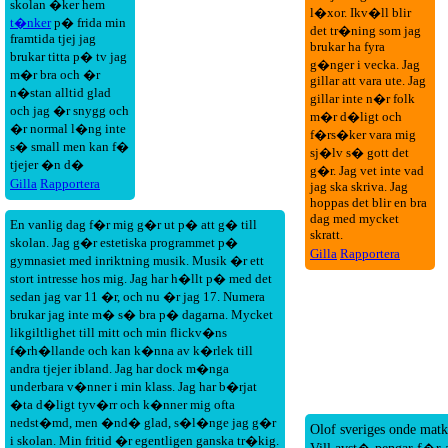
skolan �ker hem
l�xor. Ikv�ll blir
t�nker
p� frida min
det tr�ning som jag
framtida tjej jag
brukar ha fyra
brukar titta p� tv jag
g�nger i vecka. Jag
m�r bra och �r
gillar att vara ute. Jag
n�stan alltid glad
gillar inte n�r folk
och jag �r snygg och
m�r d�ligt och
�r normal l�ng inte
f�rs�ker vara mig
s� small men kan f�
sj�lv s� gott det
tjejer �n d�
g�r. Jag vet inte vad
Gilla
Rapportera
jag ska skriva. Jag
hoppas det blir en bra
dag med mycket
En vanlig dag f�r mig g�r ut p� att g� till
skratt.
skolan. Jag g�r estetiska programmet p�
Gilla
Rapportera
gymnasiet med inriktning musik. Musik �r ett
stort intresse hos mig. Jag har h�llt p� med det
sedan jag var 11 �r, och nu �r jag 17. Numera
brukar jag inte m� s� bra p� dagarna. Mycket
likgiltlighet till mitt och min flickv�ns
f�rh�llande och kan k�nna av k�rlek till
andra tjejer ibland. Jag har dock m�nga
underbara v�nner i min klass. Jag har b�rjat
�ta d�ligt tyv�rr och k�nner mig ofta
nedst�md, men �nd� glad, s�l�nge jag g�r
Olof sveriges onde mat
i skolan. Min fritid �r egentligen ganska tr�kig.