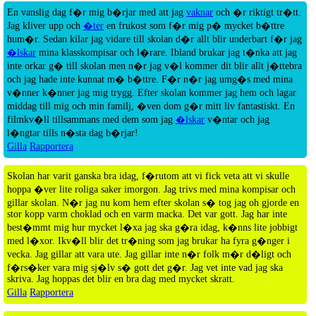
En vanslig dag f�r mig b�rjar med att jag
vaknar
och �r riktigt tr�tt.
Jag kliver upp och
�ter
en frukost som f�r mig p� mycket b�ttre
hum�r. Sedan kilar jag vidare till skolan d�r allt blir underbart f�r jag
�lskar
mina klasskompisar och l�rare. Ibland brukar jag t�nka att jag
inte orkar g� till skolan men n�r jag v�l kommer dit blir allt j�ttebra
och jag hade inte kunnat m� b�ttre. F�r n�r jag umg�s med mina
v�nner k�nner jag mig trygg. Efter skolan kommer jag hem och lagar
middag till mig och min familj, �ven dom g�r mitt liv fantastiskt. En
filmkv�ll tillsammans med dem som jag
�lskar
v�ntar och jag
l�ngtar tills n�sta dag b�rjar!
Gilla
Rapportera
Skolan har varit ganska bra idag, f�rutom att vi fick veta att vi skulle
hoppa �ver lite roliga saker imorgon. Jag trivs med mina kompisar och
gillar skolan. N�r jag nu kom hem efter skolan s� tog jag oh gjorde en
stor kopp varm choklad och en varm macka. Det var gott. Jag har inte
best�mmt mig hur mycket l�xa jag ska g�ra idag, k�nns lite jobbigt
med l�xor. Ikv�ll blir det tr�ning som jag brukar ha fyra g�nger i
vecka. Jag gillar att vara ute. Jag gillar inte n�r folk m�r d�ligt och
f�rs�ker vara mig sj�lv s� gott det g�r. Jag vet inte vad jag ska
skriva. Jag hoppas det blir en bra dag med mycket skratt.
Gilla
Rapportera