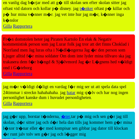
en vanlig dag b�rjar med att g� till skolan sen efter skolan sitter jag
oftast vid datorn och kollar p� disney. jag
t�nker
oftast p� killar och
p� hur mina v�nner m�r. jag vet inte hur jag m�r, k�nner inga
k�nslor
Gilla
Rapportera
Fr�n domstolen heter jag Piraten Kartolo En elak & Negativ
kommenistisk person som jag Lurar folk jag tror att det finns Choklad i
Norrland men Jag luras ofta i N�dl�ngerna Jag �r den person som
Ljuger alltid f�r mina soldater Om dom inte lyder mina tillvaro ska jag
trakasera dem f�r h�ngd & Sj�lvmord Jag �r L�gnens hed v�ldigt
ond i G�teborg
Gilla
Rapportera
jag m�r v�ldigt d�ligt en vardag f�r mig ser ut att spela data spel
24timmar i streckn hahahahaha. jag
hatar
mig sj�lv och har nog ingen
personlighet kanske dum i huvudet personligheten.
Gilla
Rapportera
jag g�r upp, borstar t�nderna,
�ter
,tar p� mig och sen g�r jag till
skolan, d�r sitter jag och d�r hela dan tills jag kommer hem g�r mina
l�xor tr�nar eller �r med kompisar sen gibbar jag dator till klockan
�r runt jalv tolv sen g�r jag och l�gger mig