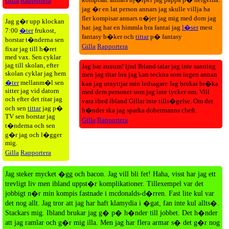
Gilla
Rapportera
jag �r en lat person annars jag skulle villja ha
fler kompisar annars n�jer jag mig med dom jag
Jag g�r upp klockan
har. jag har en himmla bra fantai jag
l�ser
mest
7:00
�ter
frukost,
fantasy b�ker och
tittar
p� fantasy
borstar t�nderna sen
Gilla
Rapportera
fixar jag till h�ret
med vax. Sen cyklar
jag till skolan, efter
Jag har auuum! ljud Ibland talar jag inte sanning
skolan cyklar jag hem
men jag ritar bra jag kan teckna som ingen annan
�ter
mellanm�l sen
kan jag utnyttjar min ledsagare Jag brukar br�ka
sitter jag vid datorn
med dem personer som jag inte tycker om. Vill
och efter det ritar jag
vara ifred ibland Gillar inte tills�gelse. Om det
och sen
tittar
jag p�
h�nder ska jag sparka dobermanns cheft.
TV sen borstar jag
Gilla
Rapportera
t�nderna och sen
g�r jag och l�gger
mig.
Gilla
Rapportera
Jag steker mycket �gg och bacon. Jag vill bli fet! Haha, visst har jag ett
trevligt liv men ibland uppst�r komplikationer. Tillexempel var det
jobbigt n�r min kompis fastnade i mcdonalds-d�rren. Fast lite kul var
det nog allt. Jag tror att jag har haft klamydia i �gat, fan inte kul allts�.
Stackars mig. Ibland brukar jag g� p� h�nder till jobbet. Det h�nder
att jag ramlar och g�r mig illa. Men jag har flera armar s� det g�r nog