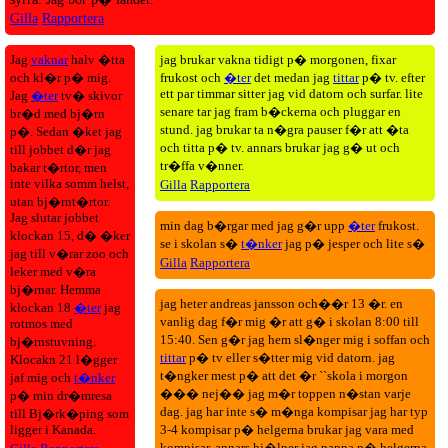
Gilla
Rapportera
Jag
vaknar
halv �tta
jag brukar vakna tidigt p� morgonen, fixar
och kl�r p� mig.
frukost och
�ter
det medan jag
tittar
p� tv. efter
ett par timmar sitter jag vid datorn och surfar. lite
Jag
�ter
tv� skivor
senare tar jag fram b�ckerna och pluggar en
br�d med bj�rn
stund. jag brukar ta n�gra pauser f�r att �ta
p�. Sedan �ket jag
och titta p� tv. annars brukar jag g� ut och
till jobbet d�r jag
tr�ffa v�nner.
bakar t�rtor, men
inte vilka somm helst,
Gilla
Rapportera
utan bj�rnt�rtor.
Jag slutar jobbet
min dag b�rgar med jag g�r upp
�ter
frukost.
klockan 15, d� �ker
se i skolan s�
t�nker
jag p� jesper och lite s�
jag till v�rar zoo och
Gilla
Rapportera
leker med v�ra
bj�rnar. Hemma
jag heter andreas jansson och��r 13 �r. en
klockan 18
�ter
jag
vanlig dag f�r mig �r att g� i skolan 8:00 till
rotmos med
15:40. Sen g�r jag hem sl�nger mig i soffan och
bj�rnstuvning.
tittar
p� tv eller s�tter mig vid datorn. jag
Klocakn 21 l�gger
t�ngker mest p� att det �r ``skola i morgon
jaf mig och
t�nker
��� nej�� jag m�r toppen n�stan varje
p� min dr�mresa
dag. jag har inte s� m�nga kompisar jag har typ
till Bj�rk�ping som
ligger i Kanada.
3-4 kompisar p� helgerna brukar jag vara med
kompisar. annars hj�lper jag pappa p� helgerna.